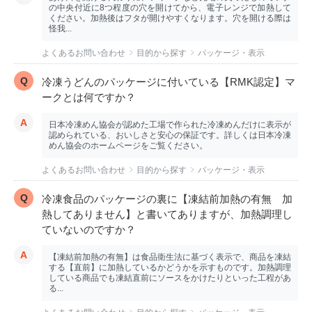
の中央付近に8つ程度の穴を開けてから、電子レンジで加熱して
ください。加熱後はフタが開けやすくなります。穴を開ける際は
怪我...
よくあるお問い合わせ
目的から探す
パッケージ・表示
冷凍うどんのパッケージに付いている【RMK認定】マ
ークとは何ですか？
日本冷凍めん協会が認めた工場で作られた冷凍めんだけに表示が
認められている、おいしさと安心の保証です。詳しくは日本冷凍
めん協会のホームページをご覧ください。
よくあるお問い合わせ
目的から探す
パッケージ・表示
冷凍食品のパッケージの裏に【凍結前加熱の有無 加
熱してありません】と書いてありますが、加熱調理し
ていないのですか？
【凍結前加熱の有無】は食品衛生法に基づく表示で、商品を凍結
する【直前】に加熱しているかどうかを示すものです。加熱調理
している商品でも凍結直前にソースをかけたりといった工程があ
る...