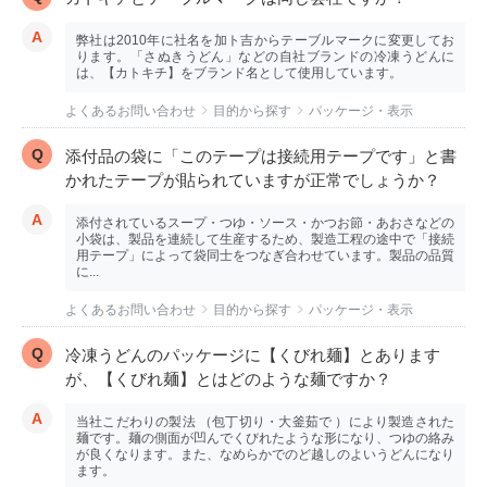
弊社は2010年に社名を加ト吉からテーブルマークに変更してお
ります。「さぬきうどん」などの自社ブランドの冷凍うどんに
は、【カトキチ】をブランド名として使用しています。
よくあるお問い合わせ
目的から探す
パッケージ・表示
添付品の袋に「このテープは接続用テープです」と書
かれたテープが貼られていますが正常でしょうか？
添付されているスープ・つゆ・ソース・かつお節・あおさなどの
小袋は、製品を連続して生産するため、製造工程の途中で「接続
用テープ」によって袋同士をつなぎ合わせています。製品の品質
に...
よくあるお問い合わせ
目的から探す
パッケージ・表示
冷凍うどんのパッケージに【くびれ麺】とあります
が、【くびれ麺】とはどのような麺ですか？
当社こだわりの製法 （包丁切り・大釜茹で ）により製造された
麺です。麺の側面が凹んでくびれたような形になり、つゆの絡み
が良くなります。また、なめらかでのど越しのよいうどんになり
ます。