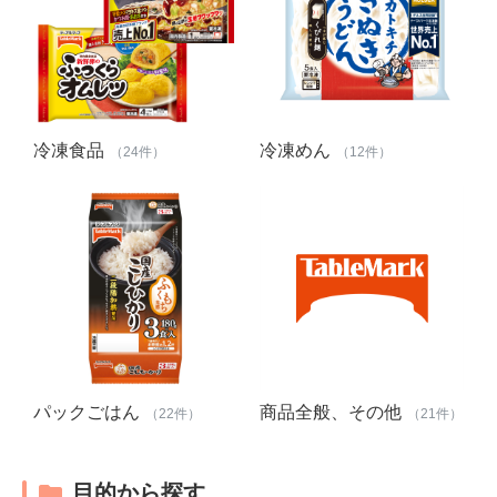
冷凍食品
冷凍めん
（24件）
（12件）
パックごはん
商品全般、その他
（22件）
（21件）
目的から探す