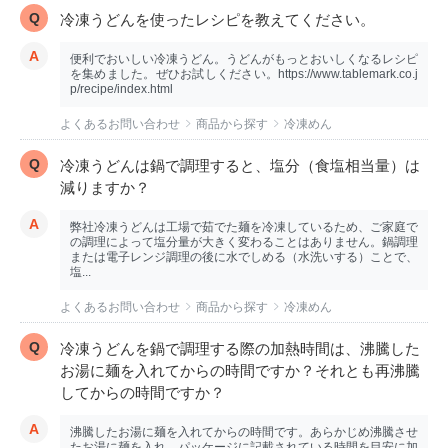
冷凍うどんを使ったレシピを教えてください。
便利でおいしい冷凍うどん。うどんがもっとおいしくなるレシピ
を集めました。ぜひお試しください。https://www.tablemark.co.j
p/recipe/index.html
よくあるお問い合わせ
商品から探す
冷凍めん
冷凍うどんは鍋で調理すると、塩分（食塩相当量）は
減りますか？
弊社冷凍うどんは工場で茹でた麺を冷凍しているため、ご家庭で
の調理によって塩分量が大きく変わることはありません。鍋調理
または電子レンジ調理の後に水でしめる（水洗いする）ことで、
塩...
よくあるお問い合わせ
商品から探す
冷凍めん
冷凍うどんを鍋で調理する際の加熱時間は、沸騰した
お湯に麺を入れてからの時間ですか？それとも再沸騰
してからの時間ですか？
沸騰したお湯に麺を入れてからの時間です。あらかじめ沸騰させ
たお湯に麺を入れ、パッケージに記載されている時間を目安に加