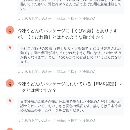
熱してください。弊社冷凍うどんは茹で上げた麺を急速凍結して
い...
よくあるお問い合わせ
商品から探す
冷凍めん
冷凍うどんのパッケージに【くびれ麺】とあります
が、【くびれ麺】とはどのような麺ですか？
当社こだわりの製法 （包丁切り・大釜茹で ）により製造された
麺です。麺の側面が凹んでくびれたような形になり、つゆの絡み
が良くなります。また、なめらかでのど越しのよいうどんになり
ます。
よくあるお問い合わせ
商品から探す
冷凍めん
冷凍うどんのパッケージに付いている【RMK認定】マ
ークとは何ですか？
日本冷凍めん協会が認めた工場で作られた冷凍めんだけに表示が
認められている、おいしさと安心の保証です。詳しくは日本冷凍
めん協会のホームページをご覧ください。
よくあるお問い合わせ
商品から探す
冷凍めん