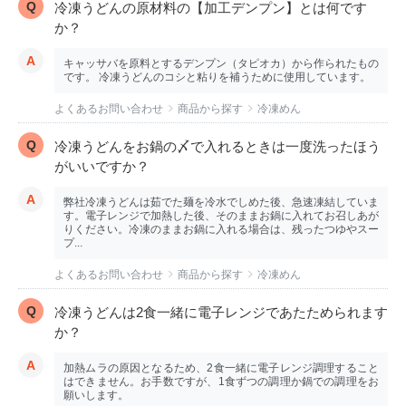
冷凍うどんの原材料の【加工デンプン】とは何です
か？
キャッサバを原料とするデンプン（タピオカ）から作られたもの
です。 冷凍うどんのコシと粘りを補うために使用しています。
よくあるお問い合わせ
商品から探す
冷凍めん
冷凍うどんをお鍋の〆で入れるときは一度洗ったほう
がいいですか？
弊社冷凍うどんは茹でた麺を冷水でしめた後、急速凍結していま
す。電子レンジで加熱した後、そのままお鍋に入れてお召しあが
りください。冷凍のままお鍋に入れる場合は、残ったつゆやスー
プ...
よくあるお問い合わせ
商品から探す
冷凍めん
冷凍うどんは2食一緒に電子レンジであたためられます
か？
加熱ムラの原因となるため、2食一緒に電子レンジ調理すること
はできません。お手数ですが、1食ずつの調理か鍋での調理をお
願いします。